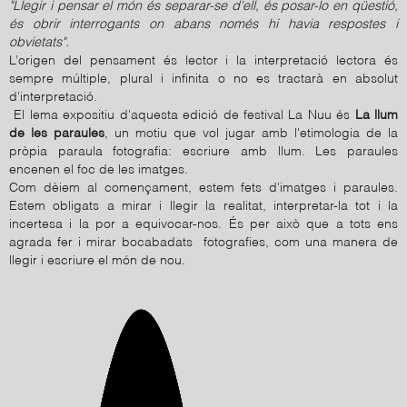
"Llegir i pensar el món és separar-se d'ell, és posar-lo en qüestió,
és obrir interrogants on abans només hi havia respostes i
obvietats".
L’origen del pensament és lector i la interpretació lectora és
sempre múltiple, plural i infinita o no es tractarà en absolut
d'interpretació.
El lema expositiu d'aquesta edició de festival La Nuu és
La llum
de les paraules
, un motiu que vol jugar amb l'etimologia de la
pròpia paraula fotografia: escriure amb llum. Les paraules
encenen el foc de les imatges.
Com dèiem al començament, estem fets d'imatges i paraules.
Estem obligats a mirar i llegir la realitat, interpretar-la tot i la
incertesa i la por a equivocar-nos. És per això que a tots ens
agrada fer i mirar bocabadats fotografies, com una manera de
llegir i escriure el món de nou.