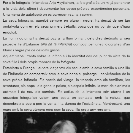
Per a la fotògrafa finlandesa Arja Hyytiainen, la fotografia és un mitjà per entrar
a la vida dels altres i documentar les seves pròpies experiències personals.
Una mena de autoficció on es barregen realitat i somni.
La seva fotografia, gairebé sempre en blanc i negre, ha deixat de ser tan
ombrívola com en els seus primers treballs, cosa que no vol dir que s'hagi
endolcit.
La llum nocturna ha deixat pas a la llum brillant dels dies dedicats al seu
projecte Ile d'Enfance
(Illa de la infància
) compost per unes fotografies d'un
blanc i negre ple de delicats grisos.
Aquest treball tracta sobre la infància i la identitat des del punt de vista de la
seva filla i dels propis records de la fotògrafa.
Establerta a França, l'autora viatja tots els estius amb la seva família a una illa
de Finlàndia on comparteix amb la seva nena el paisatge i les vivències de la
seva pròpia infància. Els nervis del viatge, la trobada amb els familiars, les
aventures, els cops i els genolls pelats, els espais infinits, la mort dels animals
estimats i de nou els comiats. Els estius de la infantesa són eterns i en
aquestes fotografies veiem una petita en contacte amb la natura, que
descobreix a poc a poc la veritat i la duresa de l'existència. Mentrestant, una
mare amb la seva càmera mira com la seva filla creix any rere any.