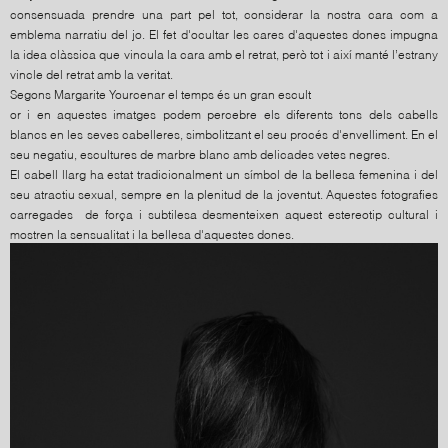
consensuada prendre una part pel tot, considerar la nostra cara com a
emblema narratiu del jo. El fet d'ocultar les cares d'aquestes dones impugna
la idea clàssica que vincula la cara amb el retrat, però tot i així manté l’estrany
vincle del retrat amb la veritat.
Segons Margarite Yourcenar el temps és un gran escult
or i en aquestes imatges podem percebre els diferents tons dels cabells
blancs en les seves cabelleres, simbolitzant el seu procés d'envelliment. En el
seu negatiu, escultures de marbre blanc amb delicades vetes negres.
El cabell llarg ha estat tradicionalment un símbol de la bellesa femenina i del
seu atractiu sexual, sempre en la plenitud de la joventut. Aquestes fotografies
carregades de força i subtilesa desmenteixen aquest estereotip cultural i
mostren la sensualitat i la bellesa d'aquestes dones.