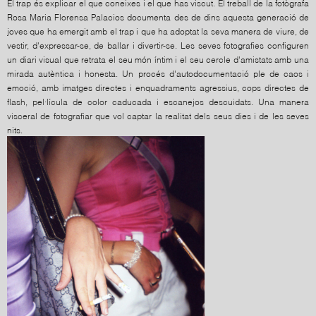
El trap és explicar el que coneixes i el que has viscut. El treball de la fotògrafa
Rosa Maria Florensa Palacios documenta des de dins aquesta generació de
joves que ha emergit amb el trap i que ha adoptat la seva manera de viure, de
vestir, d'expressar-se, de ballar i divertir-se. Les seves fotografies configuren
un diari visual que retrata el seu món íntim i el seu cercle d'amistats amb una
mirada autèntica i honesta. Un procés d'autodocumentació ple de caos i
emoció, amb imatges directes i enquadraments agressius, cops directes de
flash, pel·lícula de color caducada i escanejos descuidats. Una manera
visceral de fotografiar que vol captar la realitat dels seus dies i de les seves
nits.