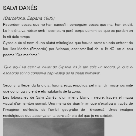
SALVI DANÉS
(Barcelona, España 1985)
Recordem coses que no han succeït i perseguim coses que mai han existit.
La història va néixer amb l'escriptura però perpetuem mites que es perden en
la nit dels temps.
Cypsela és el nom d'una ciutat mitològica que hauria estat situada enfront de
les Illes Medes (Empordà) per Avienus, escriptor llatí del s. IV dC, en el seu
poema "Ora marítima":
"Que aquí va estar la ciutat de Cipsela és ja tan sols un record, ja que el
escabrós sòl no conserva cap vestigi de la ciutat primitiva".
Segons la llegenda la ciutat hauria estat engolida pel mar. Un misteriós mite
que continua viu entre els habitants de la zona.
Les fotografies de Salvi Danés, d'un intens blanc i negre, tracen el mapa
visual d'un territori somiat. Una mena de diari íntim que s'explica a través de
l'imaginari col·lectiu de l'àmbit geogràfic de l'Empordà. Unes imatges
nostàlgiques que assenyalen la persistència del que ja no existeix.