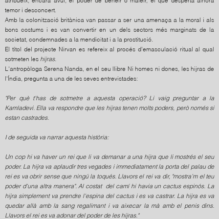
temor i desconcert.
Amb la colonització britànica van passar a ser una amenaça a la moral i als
bons costums i es van convertir en un dels sectors més marginats de la
societat, condemnades a la mendicitat i a la prostitució.
El títol del projecte Nirvan es refereix al procés d’emasculació ritual al qual
sotmeten les
hijras.
L'antropòloga Serena Nanda, en el seu llibre Ni homes ni dones, les hijras de
l'Índia, pregunta a una de les seves entrevistades:
"Per què t'has de sotmetre a aquesta operació? Li vaig preguntar a la
Kamladevi. Ella va respondre que les hijras tenen molts poders, però només si
estan castrades.
I de seguida va narrar aquesta història:
Un cop hi va haver un rei que li va demanar a una hijra que li mostrés el seu
poder. La hijra va aplaudir tres vegades i immediatament la porta del palau de
rei es va obrir sense que ningú la toqués. Llavors el rei va dir, "mostra’m el teu
poder d'una altra manera". Al costat del camí hi havia un cactus espinós. La
hijra simplement va prendre l'espina del cactus i es va castrar. La hijra es va
quedar allà amb la sang regalimant i va aixecar la mà amb el penis dins.
Llavors el rei es va adonar del poder de les hijras."