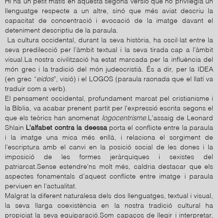
Hi ha un petit matís en aquesta segona versió que no privilegia un
llenguatge respecte a un altre, sinó que més aviat descriu la
capacitat de concentració i evocació de la imatge davant el
deteniment descriptiu de la paraula.
La cultura occidental, durant la seva història, ha oscil·lat entre la
seva predilecció per l’àmbit textual i la seva tirada cap a l’àmbit
visual.La nostra civilització ha estat marcada per la influència del
món grec i la tradició del món judeocristià. És a dir, per la IDEA
(en grec “
eidos
”, visió) i el LOGOS (paraula raonada que el llatí va
traduir com a verb).
El pensament occidental, profundament marcat pel cristianisme i
la Bíblia, va acabar prenent partit per l'expressió escrita segons el
que els teòrics han anomenat
logocentrisme
.L'assaig de Leonard
Shlain
L’alfabet contra la deessa
porta el conflicte entre la paraula
i la imatge una mica més enllà, i relaciona el sorgiment de
l'escriptura amb el canvi en la posició social de les dones i la
imposició de les formes jeràrquiques i sexistes del
patriarcat.Sense estendre'ns molt més, caldria destacar que els
aspectes fonamentals d'aquest conflicte entre imatge i paraula
perviuen en l'actualitat.
Malgrat la diferent naturalesa dels dos llenguatges, textual i visual,
la seva llarga coexistència en la nostra tradició cultural ha
propiciat la seva equiparació.Som capaços de llegir i interpretar,