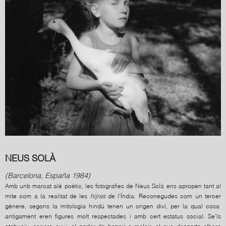
NEUS SOLÀ
(Barcelona, España 1984)
Amb unb marcat alè poètic, les fotografies de Neus Solà ens apropen tant al
mite com a la realitat de les
hijras
de l’Índia. Reconegudes com un tercer
gènere, segons la mitologia hindú tenen un origen diví, per la qual cosa
antigament eren figures molt respectades i amb cert estatus social. Se'ls
atribueix, encara avui, el poder de beneir o maleir, el que desperta alhora