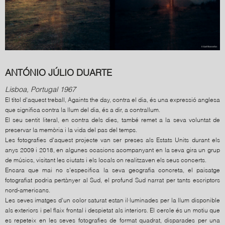
ANTÓNIO JÚLIO DUARTE
Lisboa, Portugal 1967
El títol d'aquest treball, Againts the day, contra el dia, és una expressió anglesa
que significa contra la llum del dia, és a dir, a contrallum.
El seu sentit literal, en contra dels dies, també remet a la seva voluntat de
preservar la memòria i la vida del pas del temps.
Les fotografies d'aquest projecte van ser preses als Estats Units durant els
anys 2009 i 2018, en algunes ocasions acompanyant en la seva gira un grup
de músics, visitant les ciutats i els locals on realitzaven els seus concerts.
Encara que mai no s'especifica la seva geografia concreta, el paisatge
fotografiat podria pertànyer al Sud, el profund Sud narrat per tants escriptors
nord-americans.
Les seves imatges d'un color saturat estan il·luminades per la llum disponible
als exteriors i pel flaix frontal i despietat als interiors. El cercle és un motiu que
es repeteix en les seves fotografies de format quadrat, disparades per una