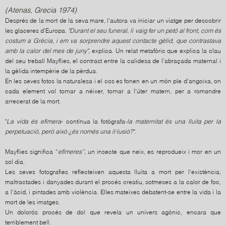
(Atenas, Grecia 1974)
Després de la mort de la seva mare, l'autora va iniciar un viatge per descobrir
les glaceres d'Europa.
"Durant el seu funeral, li vaig fer
un petó al front, com és
costum a Grècia, i em va sorprendre aquest contacte gèlid, que contrastava
amb la calor del
mes
de juny",
explica. Un relat metafòric que explica la clau
del seu treball Mayflies, el contrast entre la calidesa de l'abraçada maternal i
la gèlida intempèrie de la pèrdua.
En les seves fotos la naturalesa i el cos es fonen en un món ple d'angoixa, on
cada element vol tornar a néixer, tornar a l'úter matern, per a romandre
arrecerat de la mort.
"
La vida és efímera
- contínua la fotògrafa
-la maternitat és una lluita per la
perpetuació, però això ¿és només una il·lusió?".
Mayflies significa “
efímeres”,
un insecte que neix, es reprodueix i mor en un
sol dia.
Les seves fotografies reflecteixen aquesta lluita a mort per l'existència,
maltractades i danyades durant el procés creatiu, sotmeses a la calor de foc,
a l'àcid, i pintades amb violència. Elles mateixes debatent-se entre la vida i la
mort de les imatges.
Un dolorós procés de dol que revela un univers agònic, encara que
terriblement bell.