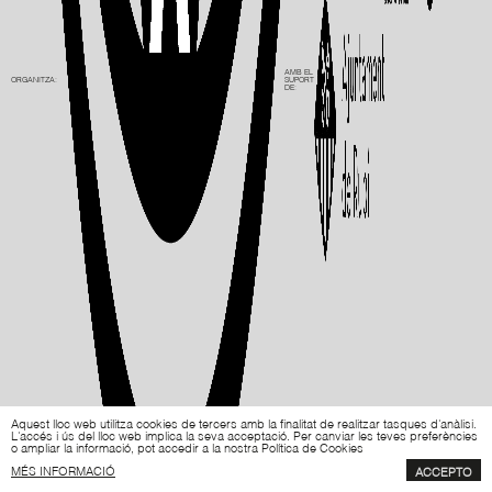
AMB EL
ORGANITZA:
SUPORT
DE:
Aquest lloc web utilitza cookies de tercers amb la finalitat de realitzar tasques d'anàlisi.
L'accés i ús del lloc web implica la seva acceptació. Per canviar les teves preferències
o ampliar la informació, pot accedir a la nostra Política de Cookies
MÉS INFORMACIÓ
ACCEPTO