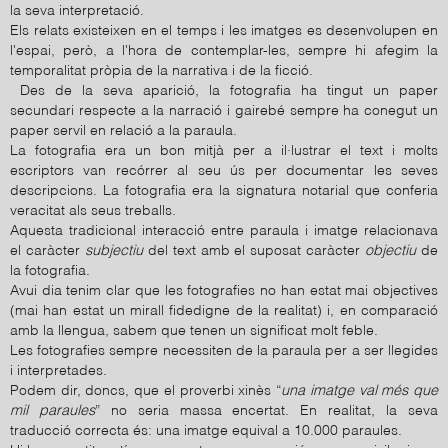
la seva interpretació.
Els relats existeixen en el temps i les imatges es desenvolupen en
l'espai, però, a l'hora de contemplar-les, sempre hi afegim la
temporalitat pròpia de la narrativa i de la ficció.
Des de la seva aparició, la fotografia ha tingut un paper
secundari respecte a la narració i gairebé sempre ha conegut un
paper servil en relació a la paraula.
La fotografia era un bon mitjà per a il·lustrar el text i molts
escriptors van recórrer al seu ús per documentar les seves
descripcions. La fotografia era la signatura notarial que conferia
veracitat als seus treballs.
Aquesta tradicional interacció entre paraula i imatge relacionava
el caràcter
subjectiu
del text amb el suposat caràcter
objectiu
de
la fotografia.
Avui dia tenim clar que les fotografies no han estat mai objectives
(mai han estat un mirall fidedigne de la realitat) i, en comparació
amb la llengua, sabem que tenen un significat molt feble.
Les fotografies sempre necessiten de la paraula per a ser llegides
i interpretades.
Podem dir, doncs, que el proverbi xinès “
una imatge val més que
mil paraules
” no seria massa encertat. En realitat, la seva
traducció correcta és: una imatge equival a 10.000 paraules.