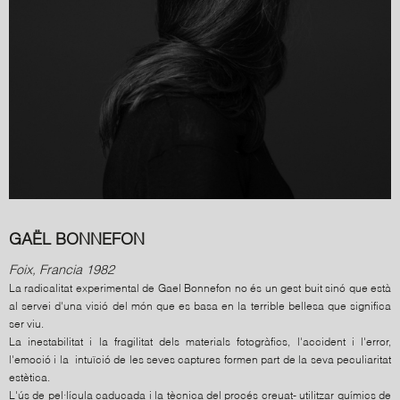
GAËL BONNEFON
Foix, Francia 1982
La radicalitat experimental de Gael Bonnefon no és un gest buit sinó que està
al servei d'una visió del món que es basa en la terrible bellesa que significa
ser viu.
La inestabilitat i la fragilitat dels materials fotogràfics, l'accident i l'error,
l'emoció i la intuïció de les seves captures formen part de la seva peculiaritat
estètica.
L'ús de pel·lícula caducada i la tècnica del procés creuat- utilitzar químics de