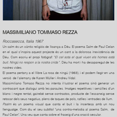
MASSIMILIANO TOMMASO REZZA
Roccasecca, Italia 1967
Un salm és un càntic religiós de lloança a Déu. El poema Salm de Paul Celan
en el qual s'inspira aquest projecte és un cant a la dolorosa inexistència de
Déu. Com escriu el propi fotògraf: "
El cel sota el qual viuen els homes està
buit. Ningú no respon a la nostra crida
". Déu ha mort i ha desaparegut de les
nostres vides.
El poema pertany a el llibre La rosa de ningú (1963), i el podem llegir en una
versió de l'alemany de Karen Müller i Andreu Vidal.
Massimiliano Tomaso Rezza no intenta il·lustrar el poema sinó generar un
contracant que dialogui amb les paraules. Imatges repetitives i senzilles d'un
blanc i negre rentat, gairebé sense contrastos, producte de l'escaneig sense
retocar dels seus negatius, plens de taques de pols, ratlles i entrades de llum.
Psalm
és un poema visual que canta el buit i la incertesa amb un nou
llenguatge. Com diu el seu subtítol "una contra-melodia al poema Salm, de
Paul Celan". Una veu que canta sobre el fraseig d'una oració secular.