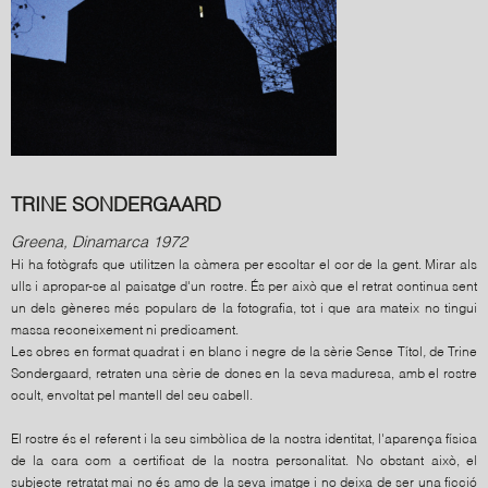
TRINE SONDERGAARD
Greena, Dinamarca 1972
Hi ha fotògrafs que utilitzen la càmera per escoltar el cor de la gent. Mirar als
ulls i apropar-se al paisatge d'un rostre. És per això que el retrat continua sent
un dels gèneres més populars de la fotografia, tot i que ara mateix no tingui
massa reconeixement ni predicament.
Les obres en format quadrat i en blanc i negre de la sèrie Sense Títol
,
de Trine
Sondergaard, retraten una sèrie de dones en la seva maduresa, amb el rostre
ocult, envoltat pel mantell del seu cabell.
El rostre és el referent i la seu simbòlica de la nostra identitat, l'aparença física
de la cara com a certificat de la nostra personalitat. No obstant això, el
subjecte retratat mai no és amo de la seva imatge i no deixa de ser una ficció