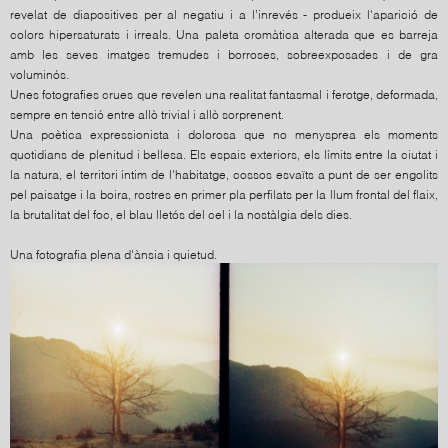
revelat de diapositives per al negatiu i a l’inrevés - produeix l'aparició de
colors hipersaturats i irreals. Una paleta cromàtica alterada que es barreja
amb les seves imatges tremudes i borroses, sobreexposades i de gra
voluminós.
Unes fotografies crues que revelen una realitat fantasmal i ferotge, deformada,
sempre en tensió entre allò trivial i allò sorprenent.
Una poètica expressionista i dolorosa que no menysprea els moments
quotidians de plenitud i bellesa. Els espais exteriors, els límits entre la ciutat i
la natura, el territori íntim de l'habitatge, cossos esvaïts a punt de ser engolits
pel paisatge i la boira, rostres en primer pla perfilats per la llum frontal del flaix,
la brutalitat del foc, el blau lletós del cel i la nostàlgia dels dies.
Una fotografia plena d'ànsia i quietud.