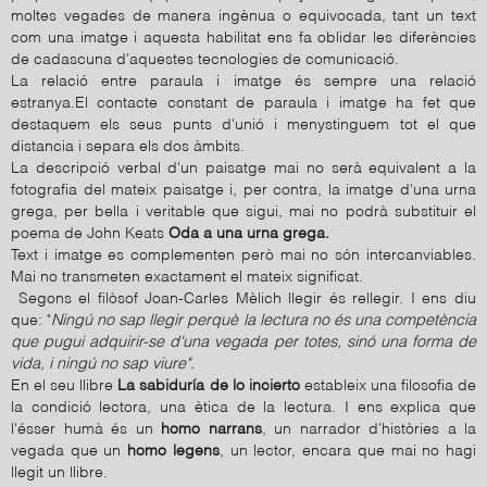
moltes vegades de manera ingènua o equivocada, tant un text
com una imatge i aquesta habilitat ens fa oblidar les diferències
de cadascuna d'aquestes tecnologies de comunicació.
La relació entre paraula i imatge és sempre una relació
estranya.El contacte constant de paraula i imatge ha fet que
destaquem els seus punts d'unió i menystinguem tot el que
distancia i separa els dos àmbits.
La descripció verbal d'un paisatge mai no serà equivalent a la
fotografia del mateix paisatge i, per contra, la imatge d'una urna
grega, per bella i veritable que sigui, mai no podrà substituir el
poema de John Keats
Oda a una urna grega
.
Text i imatge es complementen però mai no són intercanviables.
Mai no transmeten exactament el mateix significat.
Segons el filòsof Joan-Carles Mèlich llegir és rellegir. I ens diu
que: "
Ningú no sap
llegir perquè la lectura no és una competència
que pugui adquirir-se d'una vegada per totes, sinó una forma de
vida, i ningú no sap viure".
En el seu llibre
La sabiduría de lo incierto
estableix una filosofia de
la condició lectora, una ètica de la lectura. I ens explica que
l'ésser humà és un
homo narrans
, un narrador d'històries a la
vegada que un
homo legens
, un lector, encara que mai no hagi
llegit un llibre.