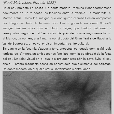
(Rueil-Malmaison, Francia 1983)
En el seu projecte La bèstia. Un conte modern, Yasmina Benabderrahmane
documenta en un to poètic les tensions entre la tradició i la modernitat al
Marroc actual. Totes les imatges que configuren el treball estan compostes
per fotogrames trets de la seva obra fílmica gravada en format Super-8.
Imatges tant en color com en blanc i negre, que l'autora pot tornar a
reenquadrar segons el mitjà expositiu. Després de catorze anys sense tornar
al Marroc, va començar a filmar la construcció del Gran Teatre de Rabat a la
Vall de Bouregreg, on es vol erigir un important centre cultural.
Els canvis en la fesomia d'aquesta terra ancestral, coneguda com la Vall dels
terrissaires, s'intercalen amb escenes familiars, com la celebració de la festa
del xai. Un relat visual en el qual els protagonistes són la seva àvia, el seu
oncle i l'ombra d'aquesta bèstia en construcció que s'alimenta del paisatge.
Un conte modern, en el qual història i intrahistòria s'entrellacen.