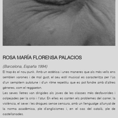
ROSA MARÍA FLORENSA PALACIOS
(Barcelona, España 1994)
El trap és el nou punk. Amb un estètica i unes maneres que als més vells ens
semblen xarones i de mal gust, el seu estil musical es caracteritza per l'ús
d'un sempitern autotune i d'un ritme repetitiu que es pot fondre amb d’altres
gèneres, com el reggaeton.
Les seves lletres van dirigides als joves de les classes més desfavorides i
colpejades per la crisi i l'atur. En elles es canten els problemes del carrer, la
violència, el sexe i les drogues sense censura, amb un llenguatge allunyat de
la norma acadèmica, ple d'anglicismes i, en el cas del català, ple de
castellanades.