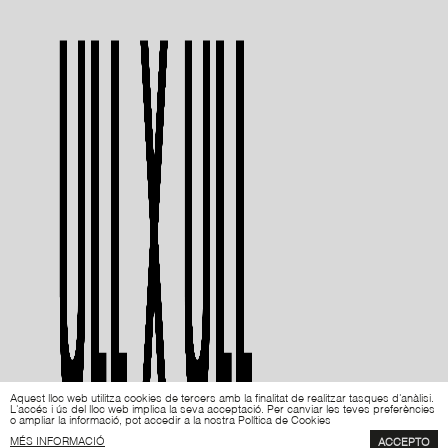
Aquest lloc web utilitza cookies de tercers amb la finalitat de realitzar tasques d'anàlisi.
L'accés i ús del lloc web implica la seva acceptació. Per canviar les teves preferències
o ampliar la informació, pot accedir a la nostra Política de Cookies
MÉS INFORMACIÓ
ACCEPTO