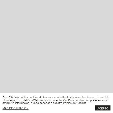
Este Sitio Web utiliza cookies de terceros con la finalidad de realizar tareas de análisis.
El acceso y uso del Sitio Web implica su aceptación. Para cambiar tus preferencias o
ampliar la información, puede acceder a nuestra Política de Cookies
MÁS INFORMACIÓN
ACEPTO