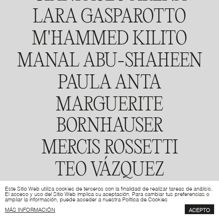
LARA GASPAROTTO
ANTIGA ESTACIÓ
(MAPA)
M'HAMMED KILITO
MÁS INFO
INSTA
MANAL ABU-SHAHEEN
PAULA ANTA
MARGUERITE
BORNHAUSER
MERCIS ROSSETTI
TEO VÁZQUEZ
ISAAC FLORES
Este Sitio Web utiliza cookies de terceros con la finalidad de realizar tareas de análisis.
El acceso y uso del Sitio Web implica su aceptación. Para cambiar tus preferencias o
ampliar la información, puede acceder a nuestra Política de Cookies
MÁS INFORMACIÓN
ACEPTO