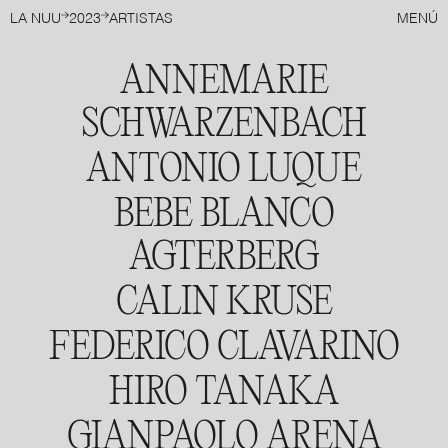
LA NUU
2023
ARTISTAS
MENÚ
ANNEMARIE
SCHWARZENBACH
ANTONIO LUQUE
BEBE BLANCO
AGTERBERG
CALIN KRUSE
FEDERICO CLAVARINO
ANNEMARIE SCHWARZENBACH
HIRO TANAKA
(Zúrich, Suiza,1908 - Sils im
Engadin/Segl, Suiza, 1942)
GIANPAOLO ARENA
LEER