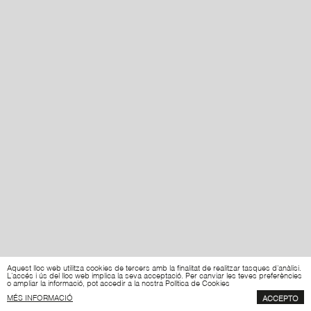
Aquest lloc web utilitza cookies de tercers amb la finalitat de realitzar tasques d'anàlisi.
L'accés i ús del lloc web implica la seva acceptació. Per canviar les teves preferències
o ampliar la informació, pot accedir a la nostra Política de Cookies
MÉS INFORMACIÓ
ACCEPTO